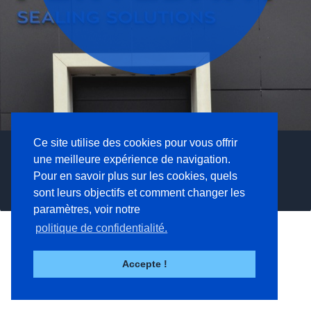
Ce site utilise des cookies pour vous offrir
Profilés et joints d'étanchéité,
Nous créons et produisons
Trouvez la solution
Protéger dans des applications critiques et
des solutions sur mesure
des solutions Pervedant
une meilleure expérience de navigation.
qui vous convient
des environnements exigeants
Pour en savoir plus sur les cookies, quels
Produits et solutions
Entreprise
Compétences
Votre industrie
sont leurs objectifs et comment changer les
paramètres, voir notre
politique de confidentialité.
Accepte !