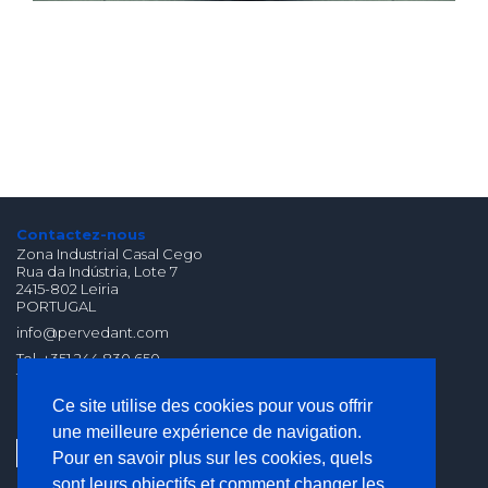
Contactez-nous
Zona Industrial Casal Cego
Rua da Indústria, Lote 7
2415-802 Leiria
PORTUGAL
info@pervedant.com
Tel. +351 244 830 650
fax. +351 244 830 659
(Chamada para Rede
Ce site utilise des cookies pour vous offrir
Fixa Nacional)
une meilleure expérience de navigation.
Pour en savoir plus sur les cookies, quels
sont leurs objectifs et comment changer les