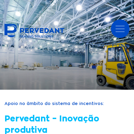
PT
EN
FR
Apoio no âmbito do sistema de incentivos:
Pervedant – Inovação
produtiva