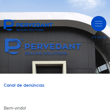
PT
EN
FR
Canal de denúncias
Bem-vindo!