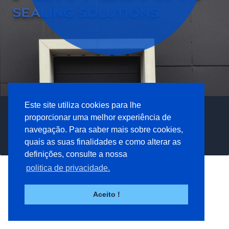
Este site utiliza cookies para lhe
Criamos e produzimos
Perfis e vedantes
Encontre a solução
Proteger em aplicações críticas
soluções da Pervedant
soluções à medida
proporcionar uma melhor experiência de
certa para si
e ambientes exigentes
navegação. Para saber mais sobre cookies,
Produtos & soluções
Empresa
Competências
A sua indústria
quais as suas finalidades e como alterar as
definições, consulte a nossa
politica de privacidade.
Aceito !