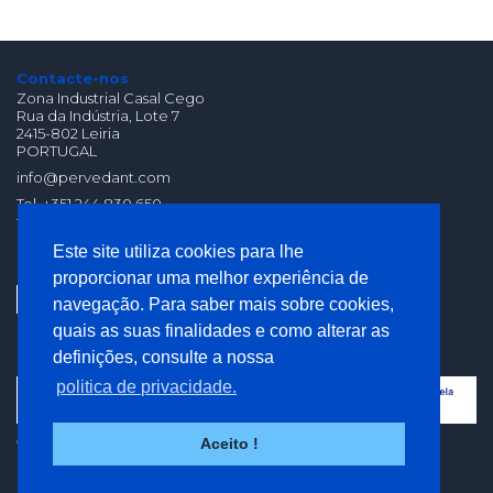
Contacte-nos
Zona Industrial Casal Cego
Rua da Indústria, Lote 7
2415-802 Leiria
PORTUGAL
info@pervedant.com
Tel. +351 244 830 650
fax. +351 244 830 659
(Chamada para Rede
Este site utiliza cookies para lhe
Fixa Nacional)
proporcionar uma melhor experiência de
navegação. Para saber mais sobre cookies,
quais as suas finalidades e como alterar as
definições, consulte a nossa
politica de privacidade.
Aceito !
©
Copyright 2026 - Pervedant - Perfis | Vedantes
Developed by Agência Criativa