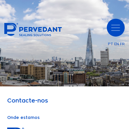
PT
EN
FR
Contacte-nos
Onde estamos