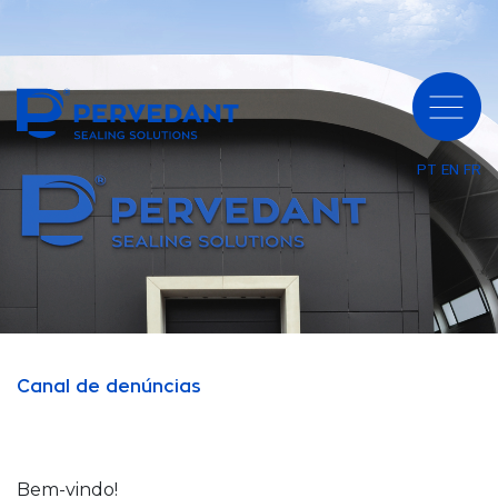
PT
EN
FR
Canal de denúncias
Bem-vindo!