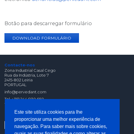
Botão para descarregar formulário
DOWNLOAD FORMULÁRIO
Contacte-nos
Zona Industrial Casal Cego
Rua da Indústria, Lote 7
2415-802 Leiria
PORTUGAL
info@pervedant.com
Tel. +351 244 830 650
fax. +351 244 830 659
(Chamada para Rede
Este site utiliza cookies para lhe
Fixa Nacional)
proporcionar uma melhor experiência de
navegação. Para saber mais sobre cookies,
quais as suas finalidades e como alterar as